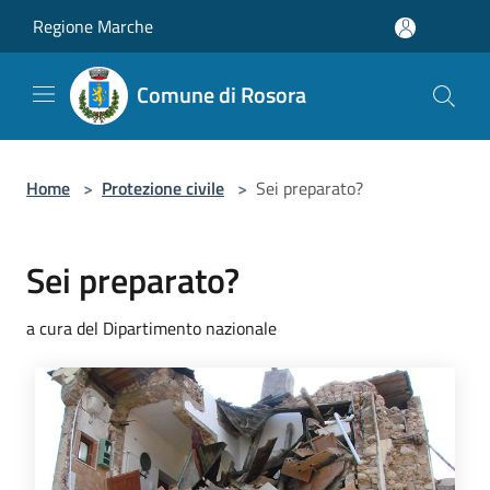
Salta al contenuto principale
Regione Marche
Comune di Rosora
Home
>
Protezione civile
>
Sei preparato?
Sei preparato?
a cura del Dipartimento nazionale