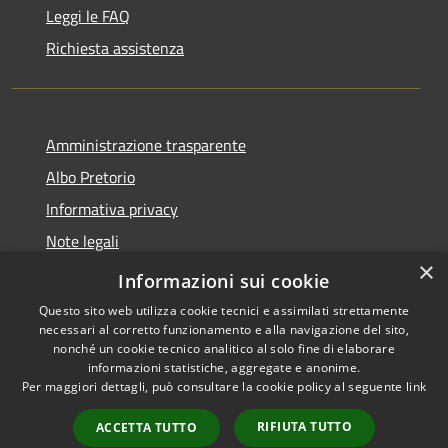
Leggi le FAQ
Richiesta assistenza
Amministrazione trasparente
Albo Pretorio
Informativa privacy
Note legali
×
Dichiarazione di accessibilità
Informazioni sui cookie
Questo sito web utilizza cookie tecnici e assimilati strettamente
necessari al corretto funzionamento e alla navigazione del sito,
nonché un cookie tecnico analitico al solo fine di elaborare
informazioni statistiche, aggregate e anonime.
RSS
Copyright © 2026 • Comune di
Per maggiori dettagli, può consultare la cookie policy al seguente
link
Accessibilità
Rosora • Powered by
Privacy
Municipium
Accesso
•
RIFIUTA TUTTO
ACCETTA TUTTO
Cookie
redazione