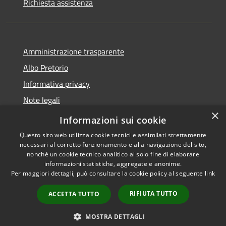
Richiesta assistenza
Amministrazione trasparente
Albo Pretorio
Informativa privacy
Note legali
×
Dichiarazione di accessibilità
Informazioni sui cookie
Questo sito web utilizza cookie tecnici e assimilati strettamente
necessari al corretto funzionamento e alla navigazione del sito,
nonché un cookie tecnico analitico al solo fine di elaborare
informazioni statistiche, aggregate e anonime.
RSS
Copyright © 2026 • Comune di
Per maggiori dettagli, può consultare la cookie policy al seguente
link
Accessibilità
Rosora • Powered by
Privacy
Municipium
Accesso
•
RIFIUTA TUTTO
ACCETTA TUTTO
Cookie
redazione
Mappa del sito
MOSTRA DETTAGLI