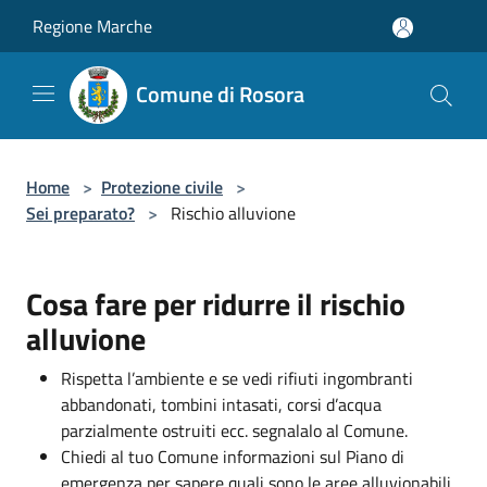
Salta al contenuto principale
Regione Marche
Comune di Rosora
Home
>
Protezione civile
>
Sei preparato?
>
Rischio alluvione
Cosa fare per ridurre il rischio
alluvione
Rispetta l’ambiente e se vedi rifiuti ingombranti
abbandonati, tombini intasati, corsi d’acqua
parzialmente ostruiti ecc. segnalalo al Comune.
Chiedi al tuo Comune informazioni sul Piano di
emergenza per sapere quali sono le aree alluvionabili,