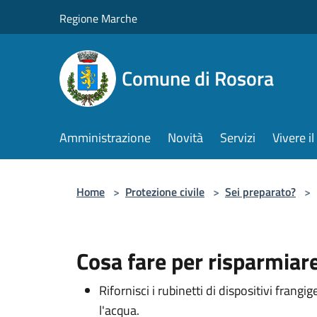
Salta al contenuto principale
Regione Marche
Comune di Rosora
Amministrazione
Novità
Servizi
Vivere 
Home
>
Protezione civile
>
Sei preparato?
>
Cosa fare per risparmiar
Rifornisci i rubinetti di dispositivi frang
l'acqua.