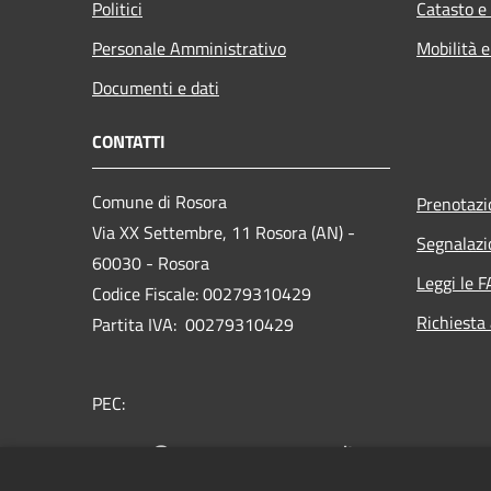
Politici
Catasto e
Personale Amministrativo
Mobilità e
Documenti e dati
CONTATTI
Comune di Rosora
Prenotaz
Via XX Settembre, 11 Rosora (AN) -
Segnalazi
60030 - Rosora
Leggi le 
Codice Fiscale: 00279310429
Richiesta
Partita IVA: 00279310429
PEC:
comune@pec.comune.rosora.an.it