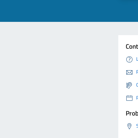
Cont
Prob