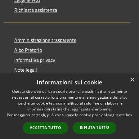
Richiesta assistenza
Amministrazione trasparente
Albo Pretorio
Informativa privacy
Note legali
×
Dichiarazione di accessibilità
Informazioni sui cookie
Questo sito web utilizza cookie tecnici e assimilati strettamente
necessari al corretto funzionamento e alla navigazione del sito,
nonché un cookie tecnico analitico al solo fine di elaborare
informazioni statistiche, aggregate e anonime.
RSS
Copyright © 2026 • Comune di
Per maggiori dettagli, può consultare la cookie policy al seguente
link
Accessibilità
Rosora • Powered by
Privacy
Municipium
Accesso
•
RIFIUTA TUTTO
ACCETTA TUTTO
Cookie
redazione