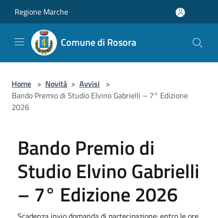
Salta al contenuto principale
Regione Marche
Comune di Rosora
Home
>
Novità
>
Avvisi
>
Bando Premio di Studio Elvino Gabrielli – 7° Edizione
2026
Bando Premio di
Studio Elvino Gabrielli
– 7° Edizione 2026
Scadenza invio domanda di partecipazione: entro le ore