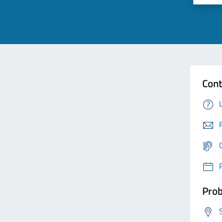
Cont
Prob