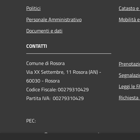
Politici
Catasto e
Personale Amministrativo
Mobilità e
Documenti e dati
CONTATTI
Comune di Rosora
Prenotaz
Via XX Settembre, 11 Rosora (AN) -
Segnalazi
60030 - Rosora
Leggi le 
Codice Fiscale: 00279310429
Richiesta
Partita IVA: 00279310429
PEC:
comune@pec.comune.rosora.an.it