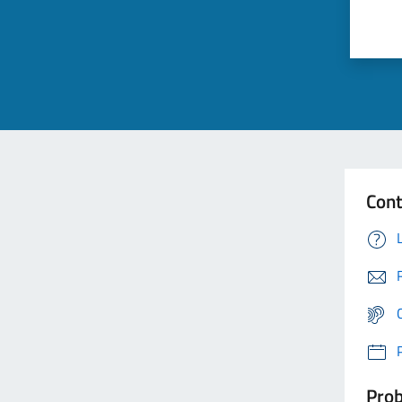
Cont
Prob