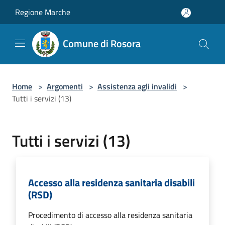
Salta al contenuto principale
Regione Marche
Comune di Rosora
Home
>
Argomenti
>
Assistenza agli invalidi
>
Tutti i servizi (13)
Tutti i servizi (13)
Accesso alla residenza sanitaria disabili
(RSD)
Procedimento di accesso alla residenza sanitaria