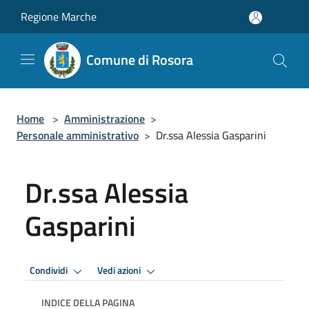
Salta al contenuto principale
Regione Marche
Comune di Rosora
Home
>
Amministrazione
>
Personale amministrativo
>
Dr.ssa Alessia Gasparini
Dr.ssa Alessia
Gasparini
Condividi
Vedi azioni
INDICE DELLA PAGINA