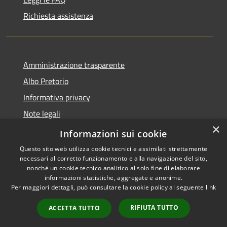
Richiesta assistenza
Amministrazione trasparente
Albo Pretorio
Informativa privacy
Note legali
×
Dichiarazione di accessibilità
Informazioni sui cookie
Questo sito web utilizza cookie tecnici e assimilati strettamente
necessari al corretto funzionamento e alla navigazione del sito,
nonché un cookie tecnico analitico al solo fine di elaborare
informazioni statistiche, aggregate e anonime.
RSS
Copyright © 2026 • Comune di
Per maggiori dettagli, può consultare la cookie policy al seguente
link
Accessibilità
Rosora • Powered by
Privacy
Municipium
Accesso
•
RIFIUTA TUTTO
ACCETTA TUTTO
Cookie
redazione