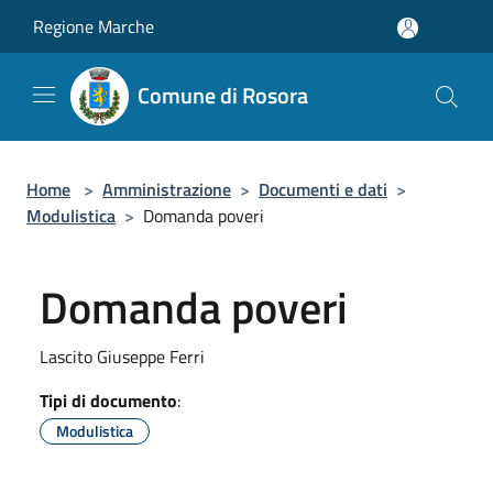
Salta al contenuto principale
Regione Marche
Comune di Rosora
Home
>
Amministrazione
>
Documenti e dati
>
Modulistica
>
Domanda poveri
Domanda poveri
Lascito Giuseppe Ferri
Tipi di documento
:
Modulistica