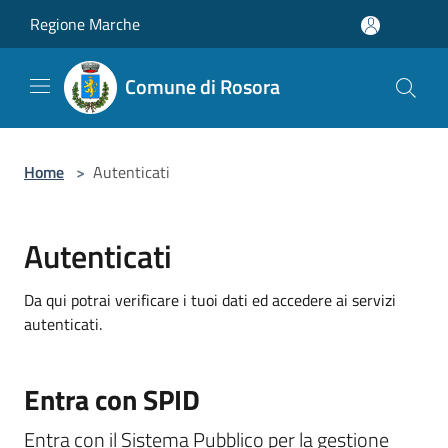
Salta al contenuto principale
Regione Marche
Comune di Rosora
Home
>
Autenticati
Autenticati
Da qui potrai verificare i tuoi dati ed accedere ai servizi
autenticati.
Entra con SPID
Entra con il Sistema Pubblico per la gestione